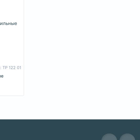
: TP 122 01
ые