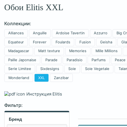
Обои Elitis XXL
Коллекции:
Alliances
Anguille
Ardoise Tavertin
Azzurro
Big C
Equateur
Forever
Foulards
Fusion
Geisha
Gl
Madagascar
Matt texture
Memories
Mille Millions
Paille Japonaise
Parade
Paradisio
Parfums
Peace
Serie Limitee
Sixdesigns
Soie
Soie Vegetale
Tala
Wonderland
XXL
Zanzibar
Инструкция Elitis
Фильтр:
Бренд