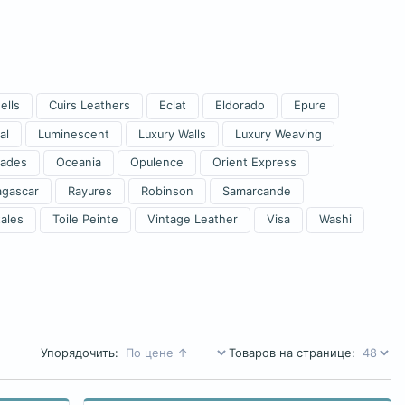
ells
Cuirs Leathers
Eclat
Eldorado
Epure
al
Luminescent
Luxury Walls
Luxury Weaving
ades
Oceania
Opulence
Orient Express
agascar
Rayures
Robinson
Samarcande
ales
Toile Peinte
Vintage Leather
Visa
Washi
Упорядочить:
Товаров на странице: