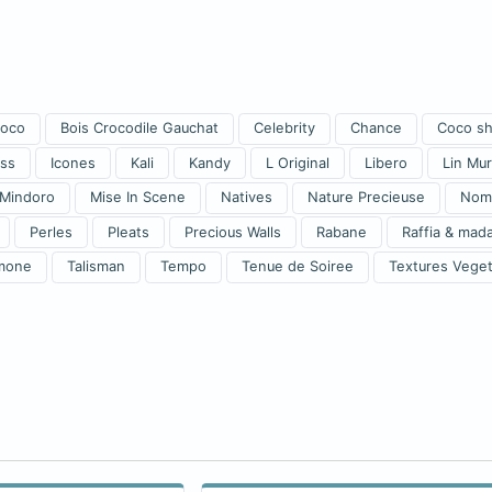
roco
Bois Crocodile Gauchat
Celebrity
Chance
Coco sh
ass
Icones
Kali
Kandy
L Original
Libero
Lin Mur
Mindoro
Mise In Scene
Natives
Nature Precieuse
Nom
Perles
Pleats
Precious Walls
Rabane
Raffia & mad
mone
Talisman
Tempo
Tenue de Soiree
Textures Veget