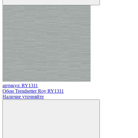
артикул: RY1311
Обои Trendsetter Roy RY1311
Наличие уточняйте