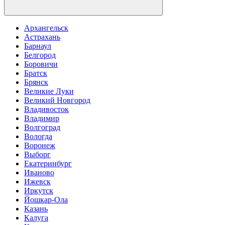
Архангельск
Астрахань
Барнаул
Белгород
Боровичи
Братск
Брянск
Великие Луки
Великий Новгород
Владивосток
Владимир
Волгоград
Вологда
Воронеж
Выборг
Екатеринбург
Иваново
Ижевск
Иркутск
Йошкар-Ола
Казань
Калуга