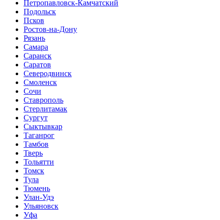
Петропавловск-Камчатский
Подольск
Псков
Ростов-на-Дону
Рязань
Самара
Саранск
Саратов
Северодвинск
Смоленск
Сочи
Ставрополь
Стерлитамак
Сургут
Сыктывкар
Таганрог
Тамбов
Тверь
Тольятти
Томск
Тула
Тюмень
Улан-Удэ
Ульяновск
Уфа