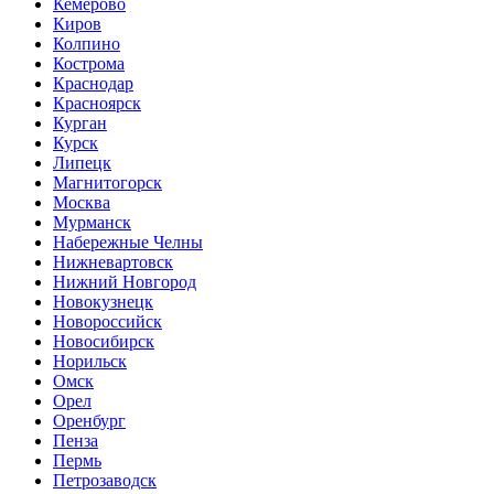
Кемерово
Киров
Колпино
Кострома
Краснодар
Красноярск
Курган
Курск
Липецк
Магнитогорск
Москва
Мурманск
Набережные Челны
Нижневартовск
Нижний Новгород
Новокузнецк
Новороссийск
Новосибирск
Норильск
Омск
Орел
Оренбург
Пенза
Пермь
Петрозаводск