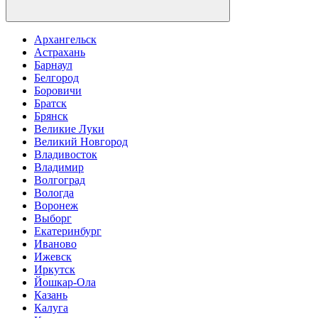
Архангельск
Астрахань
Барнаул
Белгород
Боровичи
Братск
Брянск
Великие Луки
Великий Новгород
Владивосток
Владимир
Волгоград
Вологда
Воронеж
Выборг
Екатеринбург
Иваново
Ижевск
Иркутск
Йошкар-Ола
Казань
Калуга