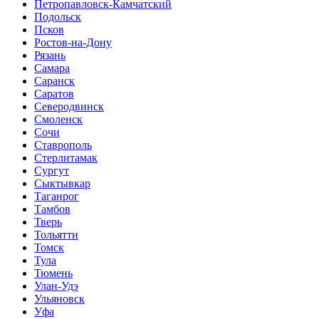
Петропавловск-Камчатский
Подольск
Псков
Ростов-на-Дону
Рязань
Самара
Саранск
Саратов
Северодвинск
Смоленск
Сочи
Ставрополь
Стерлитамак
Сургут
Сыктывкар
Таганрог
Тамбов
Тверь
Тольятти
Томск
Тула
Тюмень
Улан-Удэ
Ульяновск
Уфа