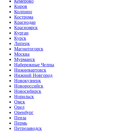
Кемерово
Киров
Колпино
Кострома
Краснодар
Красноярск
Курган
Курск
Липецк
Магнитогорск
Москва
Мурманск
Набережные Челны
Нижневартовск
Нижний Новгород
Новокузнецк
Новороссийск
Новосибирск
Норильск
Омск
Орел
Оренбург
Пенза
Пермь
Петрозаводск