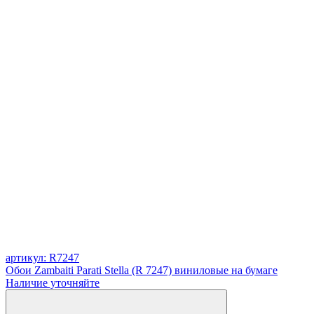
артикул: R7247
Обои Zambaiti Parati Stella (R 7247) виниловые на бумаге
Наличие уточняйте