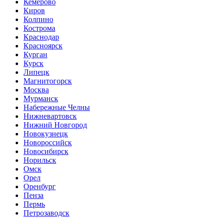
Кемерово
Киров
Колпино
Кострома
Краснодар
Красноярск
Курган
Курск
Липецк
Магнитогорск
Москва
Мурманск
Набережные Челны
Нижневартовск
Нижний Новгород
Новокузнецк
Новороссийск
Новосибирск
Норильск
Омск
Орел
Оренбург
Пенза
Пермь
Петрозаводск