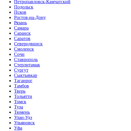
Петропавловск-Камчатский
Подольск
Псков
Ростов-на-Дону
Рязань
Самара
Саранск
Саратов
Северодвинск
Смоленск
Сочи
Ставрополь
Стерлитамак
Сургут
Сыктывкар
Таганрог
Тамбов
Тверь
Тольятти
Томск
Тула
Тюмень
Улан-Удэ
Ульяновск
Уфа