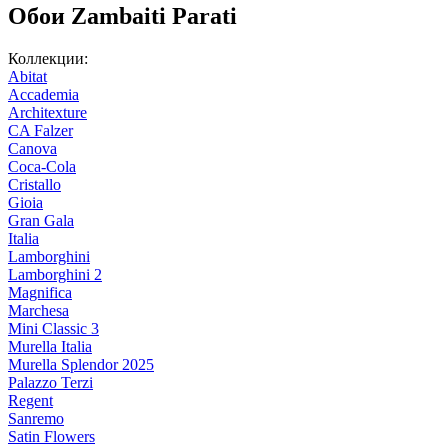
Обои Zambaiti Parati
Коллекции:
Abitat
Accademia
Architexture
CA Falzer
Canova
Coca-Cola
Cristallo
Gioia
Gran Gala
Italia
Lamborghini
Lamborghini 2
Magnifica
Marchesa
Mini Classic 3
Murella Italia
Murella Splendor 2025
Palazzo Terzi
Regent
Sanremo
Satin Flowers