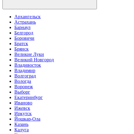
Архангельск
Астрахань
Барнаул
Белгород
Боровичи
Братск
Брянск
Великие Луки
Великий Новгород
Владивосток
Владимир
Волгоград
Вологда
Воронеж
Выборг
Екатеринбург
Иваново
Ижевск
Иркутск
Йошкар-Ола
Казань
Калуга