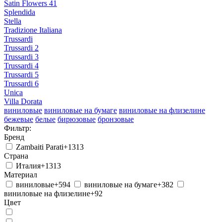
Satin Flowers 41
Splendida
Stella
Tradizione Italiana
Trussardi
Trussardi 2
Trussardi 3
Trussardi 4
Trussardi 5
Trussardi 6
Unica
Villa Dorata
виниловые
виниловые на бумаге
виниловые на флизелине
бежевые
белые
бирюзовые
бронзовые
еще ...
голубые
Фильтр:
желтые
зеленые
золотистые
коричневые
красные
оранжевые
Бренд
розовые
светло-желтые
светло-коричневые
серебристые
серые
синие
сиреневые
темно-серые
фиолетовые
Zambaiti Parati
+1313
черно-белые
черные
в коридор
в холл
для гостиной
для
Страна
детской
для кабинета
для кухни
для спальни
для столовой
Италия
+1313
универсальные
в полоску
геометрия
город
дамаск
Материал
однотонные
под бамбук
под дерево
под камень
под
виниловые
+594
виниловые на бумаге
+382
штукатурку
ромбы
с вензелями
с орнаментом
с растениями
с
виниловые на флизелине
+92
цветами
Цвет