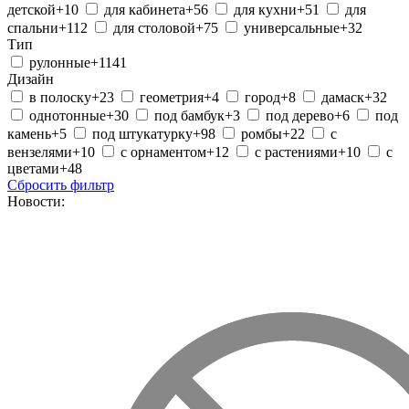
детской
+10
для кабинета
+56
для кухни
+51
для
спальни
+112
для столовой
+75
универсальные
+32
Тип
рулонные
+1141
Дизайн
в полоску
+23
геометрия
+4
город
+8
дамаск
+32
однотонные
+30
под бамбук
+3
под дерево
+6
под
камень
+5
под штукатурку
+98
ромбы
+22
с
вензелями
+10
с орнаментом
+12
с растениями
+10
с
цветами
+48
Сбросить фильтр
Новости: