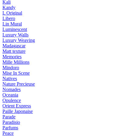
Kali
Kandy
L Original
Libero
Lin Mural
Luminescent
Luxury Walls
Luxury Weaving
Madagascar
Matt texture
Memories
Mille Millions
Mindoro
Mise In Scene
Natives
Nature Precieuse
Nomades
Oceania
Opulence
Orient Express
Paille Japonaise
Parade
Paradisio
Parfums
Peace