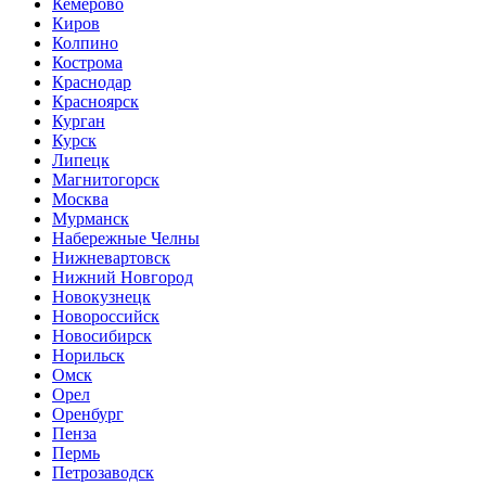
Кемерово
Киров
Колпино
Кострома
Краснодар
Красноярск
Курган
Курск
Липецк
Магнитогорск
Москва
Мурманск
Набережные Челны
Нижневартовск
Нижний Новгород
Новокузнецк
Новороссийск
Новосибирск
Норильск
Омск
Орел
Оренбург
Пенза
Пермь
Петрозаводск