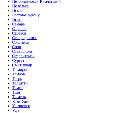
Петропавловск-Камчатский
Подольск
Псков
Ростов-на-Дону
Рязань
Самара
Саранск
Саратов
Северодвинск
Смоленск
Сочи
Ставрополь
Стерлитамак
Сургут
Сыктывкар
Таганрог
Тамбов
Тверь
Тольятти
Томск
Тула
Тюмень
Улан-Удэ
Ульяновск
Уфа