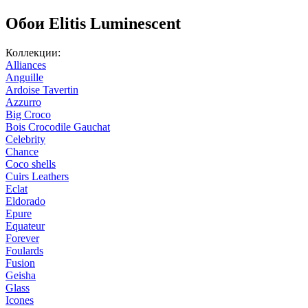
Обои Elitis Luminescent
Коллекции:
Alliances
Anguille
Ardoise Tavertin
Azzurro
Big Croco
Bois Crocodile Gauchat
Celebrity
Chance
Coco shells
Cuirs Leathers
Eclat
Eldorado
Epure
Equateur
Forever
Foulards
Fusion
Geisha
Glass
Icones