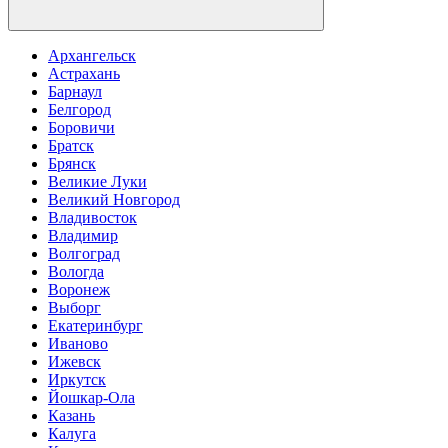
Архангельск
Астрахань
Барнаул
Белгород
Боровичи
Братск
Брянск
Великие Луки
Великий Новгород
Владивосток
Владимир
Волгоград
Вологда
Воронеж
Выборг
Екатеринбург
Иваново
Ижевск
Иркутск
Йошкар-Ола
Казань
Калуга