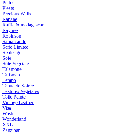
Perles
Pleats
Precious Walls
Rabane
Raffia & madagascar
Rayures
Robinson
Samarcande
Serie Limitee
Sixdesigns
Soie
Soie Vegetale
Talamone
Talisman
Tempo
Tenue de Soiree
Textures Vegetales
Toile Peinte
Vintage Leather
Visa
Washi
Wonderland
XXL
Zanzibar