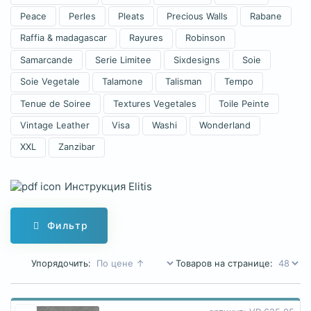
Peace
Perles
Pleats
Precious Walls
Rabane
Raffia & madagascar
Rayures
Robinson
Samarcande
Serie Limitee
Sixdesigns
Soie
Soie Vegetale
Talamone
Talisman
Tempo
Tenue de Soiree
Textures Vegetales
Toile Peinte
Vintage Leather
Visa
Washi
Wonderland
XXL
Zanzibar
Инструкция Elitis
Фильтр
Упорядочить:
Товаров на странице: