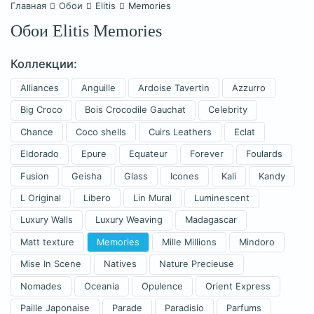
Главная
Обои
Elitis
Memories
Обои Elitis Memories
Коллекции:
Alliances
Anguille
Ardoise Tavertin
Azzurro
Big Croco
Bois Crocodile Gauchat
Celebrity
Chance
Coco shells
Cuirs Leathers
Eclat
Eldorado
Epure
Equateur
Forever
Foulards
Fusion
Geisha
Glass
Icones
Kali
Kandy
L Original
Libero
Lin Mural
Luminescent
Luxury Walls
Luxury Weaving
Madagascar
Matt texture
Memories
Mille Millions
Mindoro
Mise In Scene
Natives
Nature Precieuse
Nomades
Oceania
Opulence
Orient Express
Paille Japonaise
Parade
Paradisio
Parfums