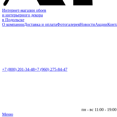
Интернет-магазин обоев
и интерьерного декора
в Подольске
О компании
Доставка и оплата
Фотогалерея
Новости
Акции
Конт
+7 (800)
201-34-48
+7 (960) 275-84-47
пн - вс 11:00 - 19:00
Меню
|