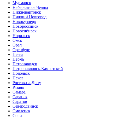
Мурманск
Набережные Челны
Нижневартовск
Нижний Новгород
Новокузнецк
Новороссийск
Новосибирск
Норильск
Омск
Орел
Оренбург
Пенза
Пермь
Петрозаводск
Петропавловск-Камчатский
Подольск
Псков
Ростов-на-Дону
Рязань
Самара
Саранск
Саратов
Северодвинск
Смоленск
Сочи