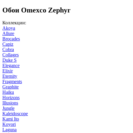
Обои Omexco Zephyr
Коллекции:
Akoya
Allure
Brocades
Capiz
Cobra
Collages
Duke S
Elegance
Elixir
Eternity
Fragments
Graphite
Haiku
Horizons
Illusions
Jungle
Kaleidoscope
Kami Ito
Koyori
Laguna