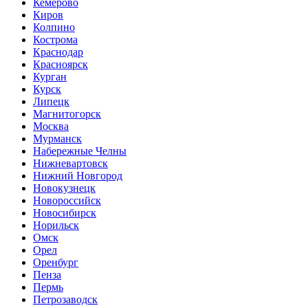
Кемерово
Киров
Колпино
Кострома
Краснодар
Красноярск
Курган
Курск
Липецк
Магнитогорск
Москва
Мурманск
Набережные Челны
Нижневартовск
Нижний Новгород
Новокузнецк
Новороссийск
Новосибирск
Норильск
Омск
Орел
Оренбург
Пенза
Пермь
Петрозаводск