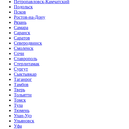
Петропавловск-Камчатский
Подольск
Псков
Ростов-на-Дону
Рязань
Самара
Саранск
Саратов
Северодвинск
Смоленск
Сочи
Ставрополь
Стерлитамак
Сургут
Сыктывкар
Таганрог
Тамбов
Тверь
Тольятти
Томск
Тула
Тюмень
Улан-Удэ
Ульяновск
Уфа