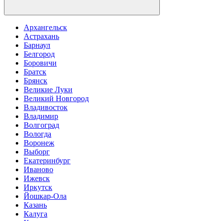
Архангельск
Астрахань
Барнаул
Белгород
Боровичи
Братск
Брянск
Великие Луки
Великий Новгород
Владивосток
Владимир
Волгоград
Вологда
Воронеж
Выборг
Екатеринбург
Иваново
Ижевск
Иркутск
Йошкар-Ола
Казань
Калуга