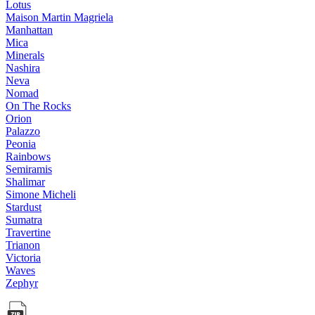
Lotus
Maison Martin Magriela
Manhattan
Mica
Minerals
Nashira
Neva
Nomad
On The Rocks
Orion
Palazzo
Peonia
Rainbows
Semiramis
Shalimar
Simone Micheli
Stardust
Sumatra
Travertine
Trianon
Victoria
Waves
Zephyr