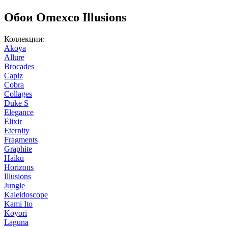
Обои Omexco Illusions
Коллекции:
Akoya
Allure
Brocades
Capiz
Cobra
Collages
Duke S
Elegance
Elixir
Eternity
Fragments
Graphite
Haiku
Horizons
Illusions
Jungle
Kaleidoscope
Kami Ito
Koyori
Laguna