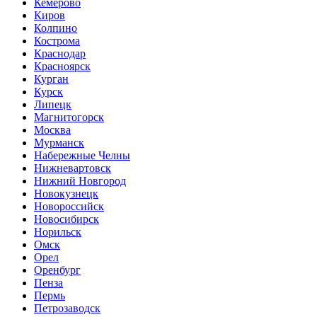
Кемерово
Киров
Колпино
Кострома
Краснодар
Красноярск
Курган
Курск
Липецк
Магнитогорск
Москва
Мурманск
Набережные Челны
Нижневартовск
Нижний Новгород
Новокузнецк
Новороссийск
Новосибирск
Норильск
Омск
Орел
Оренбург
Пенза
Пермь
Петрозаводск