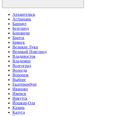
Архангельск
Астрахань
Барнаул
Белгород
Боровичи
Братск
Брянск
Великие Луки
Великий Новгород
Владивосток
Владимир
Волгоград
Вологда
Воронеж
Выборг
Екатеринбург
Иваново
Ижевск
Иркутск
Йошкар-Ола
Казань
Калуга