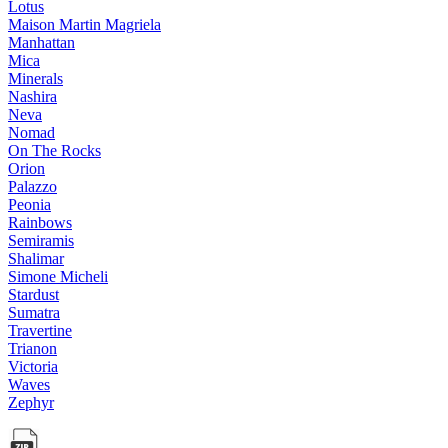
Lotus
Maison Martin Magriela
Manhattan
Mica
Minerals
Nashira
Neva
Nomad
On The Rocks
Orion
Palazzo
Peonia
Rainbows
Semiramis
Shalimar
Simone Micheli
Stardust
Sumatra
Travertine
Trianon
Victoria
Waves
Zephyr