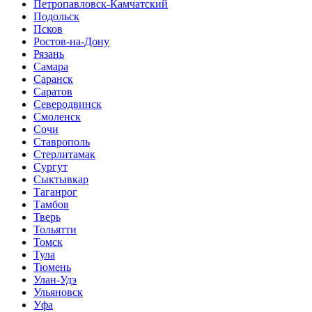
Петропавловск-Камчатский
Подольск
Псков
Ростов-на-Дону
Рязань
Самара
Саранск
Саратов
Северодвинск
Смоленск
Сочи
Ставрополь
Стерлитамак
Сургут
Сыктывкар
Таганрог
Тамбов
Тверь
Тольятти
Томск
Тула
Тюмень
Улан-Удэ
Ульяновск
Уфа