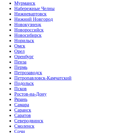
Мурманск
Набережные Челны
Нижневартовск
Нижний Новгород
Новокузнецк
Новороссийск
Новосибирск
Норильск
Омск
Орел
Оренбург
Пенза
Пермь
Петрозаводск
Петропавловск-Камчатский
Подольск
Псков
Ростов-на-Дону
Рязань
Самара
Саранск
Саратов
Северодвинск
Смоленск
Сочи