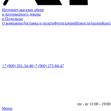
Интернет-магазин обоев
и интерьерного декора
в Подольске
О компании
Доставка и оплата
Фотогалерея
Новости
Акции
Конт
+7 (800)
201-34-48
+7 (960) 275-84-47
пн - вс 11:00 - 19:00
Меню
|