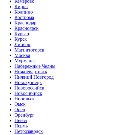
Кемерово
Киров
Колпино
Кострома
Краснодар
Красноярск
Курган
Курск
Липецк
Магнитогорск
Москва
Мурманск
Набережные Челны
Нижневартовск
Нижний Новгород
Новокузнецк
Новороссийск
Новосибирск
Норильск
Омск
Орел
Оренбург
Пенза
Пермь
Петрозаводск