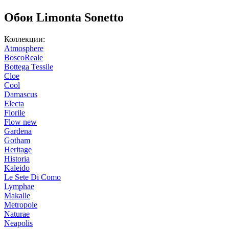
Обои Limonta Sonetto
Коллекции:
Atmosphere
BoscoReale
Bottega Tessile
Cloe
Cool
Damascus
Electa
Fiorile
Flow new
Gardena
Gotham
Heritage
Historia
Kaleido
Le Sete Di Como
Lymphae
Makalle
Metropole
Naturae
Neapolis