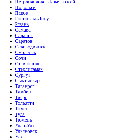
Петропавловск-Камчатский
Подольск
Псков
Ростов-на-Дону
Рязань
Самара
Саранск
Саратов
Северодвинск
Смоленск
Сочи
Ставрополь
Стерлитамак
Сургут
Сыктывкар
Таганрог
Тамбов
Тверь
Тольятти
Томск
Тула
Тюмень
Улан-Удэ
Ульяновск
Уфа