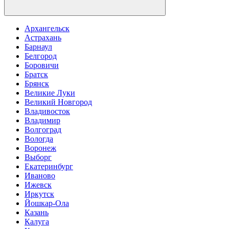
Архангельск
Астрахань
Барнаул
Белгород
Боровичи
Братск
Брянск
Великие Луки
Великий Новгород
Владивосток
Владимир
Волгоград
Вологда
Воронеж
Выборг
Екатеринбург
Иваново
Ижевск
Иркутск
Йошкар-Ола
Казань
Калуга