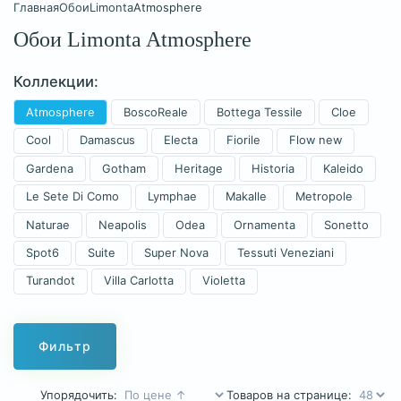
Главная
Обои
Limonta
Atmosphere
Обои Limonta Atmosphere
Коллекции:
Atmosphere
BoscoReale
Bottega Tessile
Cloe
Cool
Damascus
Electa
Fiorile
Flow new
Gardena
Gotham
Heritage
Historia
Kaleido
Le Sete Di Como
Lymphae
Makalle
Metropole
Naturae
Neapolis
Odea
Ornamenta
Sonetto
Spot6
Suite
Super Nova
Tessuti Veneziani
Turandot
Villa Carlotta
Violetta
Фильтр
Упорядочить:
Товаров на странице: