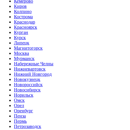
Кемерово
Киров
Колпино
Кострома
Краснодар
Красноярск
Курган
Курск
Липецк
Магнитогорск
Москва
Мурманск
Набережные Челны
Нижневартовск
Нижний Новгород
Новокузнецк
Новороссийск
Новосибирск
Норильск
Омск
Орел
Оренбург
Пенза
Пермь
Петрозаводск