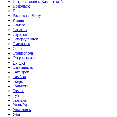
Петропавловск-Камчатский
Подольск
Псков
Ростов-на-Дону
Рязань
Самара
Саранск
Саратов
Северодвинск
Смоленск
Сочи
Ставрополь
Стерлитамак
Сургут
Сыктывкар
Таганрог
Тамбов
Тверь
Тольятти
Томск
Тула
Тюмень
Улан-Удэ
Ульяновск
Уфа