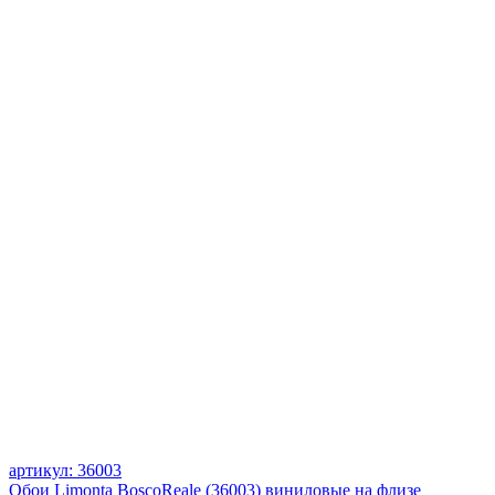
артикул: 36003
Обои Limonta BoscoReale (36003) виниловые на флизе