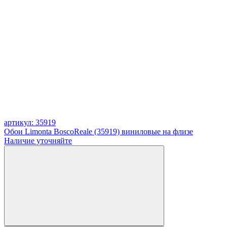
артикул: 35919
Обои Limonta BoscoReale (35919) виниловые на флизе
Наличие уточняйте