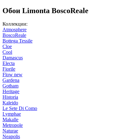
Обои Limonta BoscoReale
Коллекции:
Atmosphere
BoscoReale
Bottega Tessile
Cloe
Cool
Damascus
Electa
Fiorile
Flow new
Gardena
Gotham
Heritage
Historia
Kaleido
Le Sete Di Como
Lymphae
Makalle
Metropole
Naturae
Neapolis