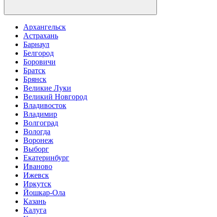
Архангельск
Астрахань
Барнаул
Белгород
Боровичи
Братск
Брянск
Великие Луки
Великий Новгород
Владивосток
Владимир
Волгоград
Вологда
Воронеж
Выборг
Екатеринбург
Иваново
Ижевск
Иркутск
Йошкар-Ола
Казань
Калуга