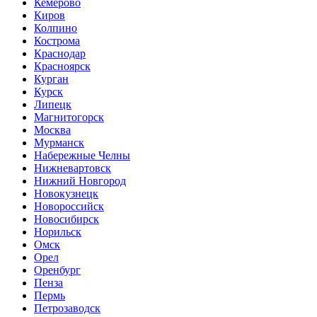
Кемерово
Киров
Колпино
Кострома
Краснодар
Красноярск
Курган
Курск
Липецк
Магнитогорск
Москва
Мурманск
Набережные Челны
Нижневартовск
Нижний Новгород
Новокузнецк
Новороссийск
Новосибирск
Норильск
Омск
Орел
Оренбург
Пенза
Пермь
Петрозаводск