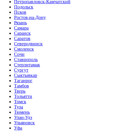
Петропавловск-Камчатский
Подольск
Псков
Ростов-на-Дону
Рязань
Самара
Саранск
Саратов
Северодвинск
Смоленск
Сочи
Ставрополь
Стерлитамак
Сургут
Сыктывкар
Таганрог
Тамбов
Тверь
Тольятти
Томск
Тула
Тюмень
Улан-Удэ
Ульяновск
Уфа