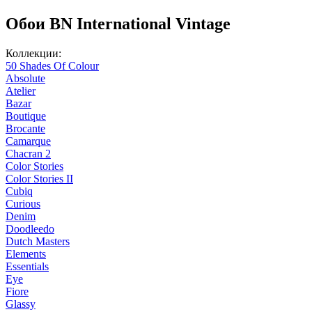
Обои BN International Vintage
Коллекции:
50 Shades Of Colour
Absolute
Atelier
Bazar
Boutique
Brocante
Camarque
Chacran 2
Color Stories
Color Stories II
Cubiq
Curious
Denim
Doodleedo
Dutch Masters
Elements
Essentials
Eye
Fiore
Glassy