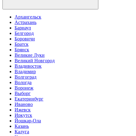
Архангельск
Астрахань
Барнаул
Белгород
Боровичи
Братск
Брянск
Великие Луки
Великий Новгород
Владивосток
Владимир
Волгоград
Вологда
Воронеж
Выборг
Екатеринбург
Иваново
Ижевск
Иркутск
Йошкар-Ола
Казань
Калуга