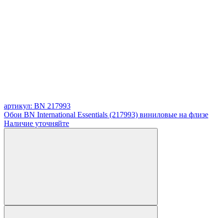
артикул: BN 217993
Обои BN International Essentials (217993) виниловые на флизе
Наличие уточняйте