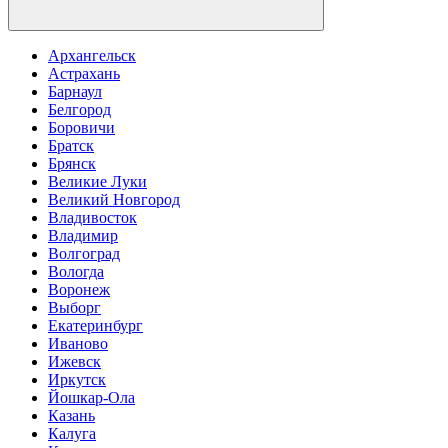
Архангельск
Астрахань
Барнаул
Белгород
Боровичи
Братск
Брянск
Великие Луки
Великий Новгород
Владивосток
Владимир
Волгоград
Вологда
Воронеж
Выборг
Екатеринбург
Иваново
Ижевск
Иркутск
Йошкар-Ола
Казань
Калуга