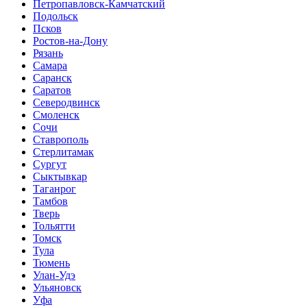
Петропавловск-Камчатский
Подольск
Псков
Ростов-на-Дону
Рязань
Самара
Саранск
Саратов
Северодвинск
Смоленск
Сочи
Ставрополь
Стерлитамак
Сургут
Сыктывкар
Таганрог
Тамбов
Тверь
Тольятти
Томск
Тула
Тюмень
Улан-Удэ
Ульяновск
Уфа