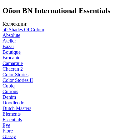
Обои BN International Essentials
Коллекции:
50 Shades Of Colour
Absolute
Atelier
Bazar
Boutique
Brocante
Camarque
Chacran 2
Color Stories
Color Stories II
Cubiq
Curious
Denim
Doodleedo
Dutch Masters
Elements
Essentials
Eye
Fiore
Glassy