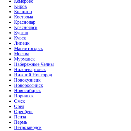
Кемерово
Киров
Колпино
Кострома
Краснодар
Красноярск
Курган
Курск
Липецк
Магнитогорск
Москва
Мурманск
Набережные Челны
Нижневартовск
Нижний Новгород
Новокузнецк
Новороссийск
Новосибирск
Норильск
Омск
Орел
Оренбург
Пенза
Пермь
Петрозаводск