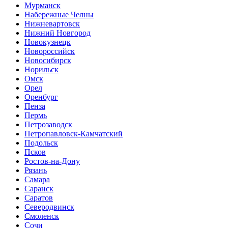
Мурманск
Набережные Челны
Нижневартовск
Нижний Новгород
Новокузнецк
Новороссийск
Новосибирск
Норильск
Омск
Орел
Оренбург
Пенза
Пермь
Петрозаводск
Петропавловск-Камчатский
Подольск
Псков
Ростов-на-Дону
Рязань
Самара
Саранск
Саратов
Северодвинск
Смоленск
Сочи