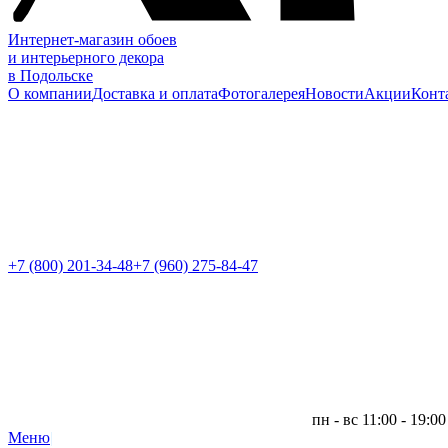
Интернет-магазин обоев
и интерьерного декора
в Подольске
О компании
Доставка и оплата
Фотогалерея
Новости
Акции
Конт
+7 (800)
201-34-48
+7 (960) 275-84-47
пн - вс 11:00 - 19:00
Меню
|