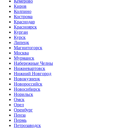
Кемерово
Киров
Колпино
Кострома
Краснодар
Красноярск
Курган
Курск
Липецк
Магнитогорск
Москва
Мурманск
Набережные Челны
Нижневартовск
Нижний Новгород
Новокузнецк
Новороссийск
Новосибирск
Норильск
Омск
Орел
Оренбург
Пенза
Пермь
Петрозаводск