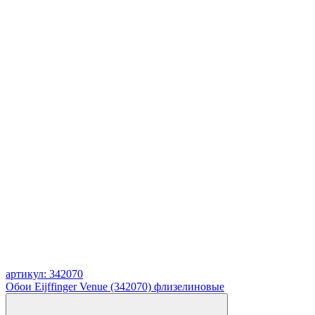
артикул: 342070
Обои Eijffinger Venue (342070) флизелиновые