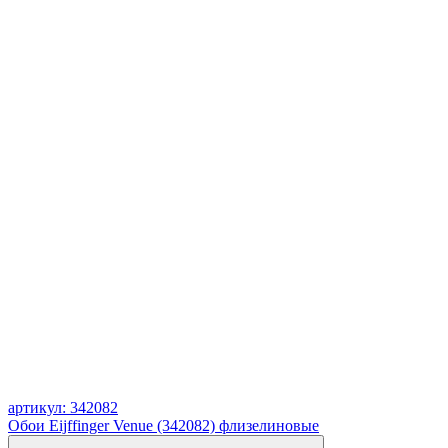
артикул: 342082
Обои Eijffinger Venue (342082) флизелиновые