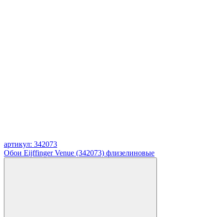
артикул: 342073
Обои Eijffinger Venue (342073) флизелиновые