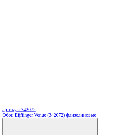
артикул: 342072
Обои Eijffinger Venue (342072) флизелиновые