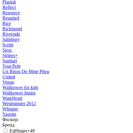
Planish
Reflect
Resource
Reunited
Rice
Richmond
Riverside
Salisbury
Script
Siroc
Stripes+
Sundari
Tout Petit
Un Bisou De Mme Pitou
United
Venue
Wallpower for kids
Wallpower Junior
Waterfront
Westminster 2012
Whisper
Yasmin
Фильтр:
Бренд
Eijffinger
+49