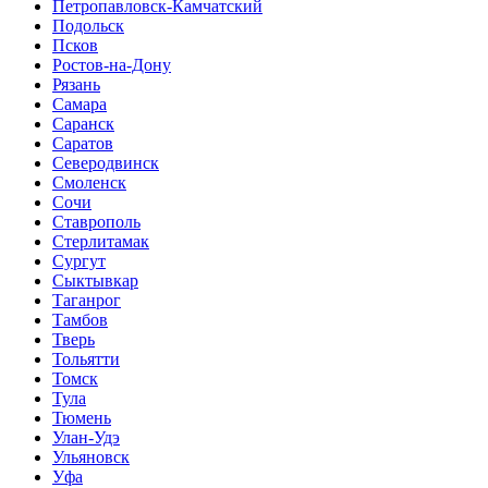
Петропавловск-Камчатский
Подольск
Псков
Ростов-на-Дону
Рязань
Самара
Саранск
Саратов
Северодвинск
Смоленск
Сочи
Ставрополь
Стерлитамак
Сургут
Сыктывкар
Таганрог
Тамбов
Тверь
Тольятти
Томск
Тула
Тюмень
Улан-Удэ
Ульяновск
Уфа