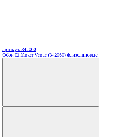
артикул: 342060
Обои Eijffinger Venue (342060) флизелиновые