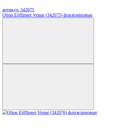
артикул: 342075
Обои Eijffinger Venue (342075) флизелиновые