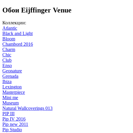
Обои Eijffinger Venue
Коллекции:
Atlantic
Black and Light
Bloom
Chambord 2016
Charm
Chic
Club
Enso
Geonature
Grenada
Ibiza
Lexington
Masterpiece
Mini me
Museum
Natural Wallcoverings 013
PIP III
Pip IV 2016
Pip new 2011
Pip Studio