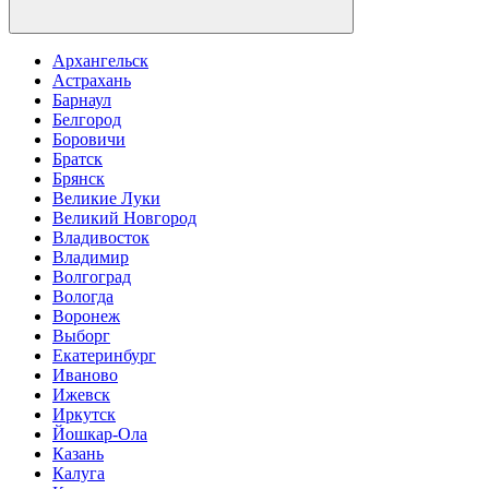
Архангельск
Астрахань
Барнаул
Белгород
Боровичи
Братск
Брянск
Великие Луки
Великий Новгород
Владивосток
Владимир
Волгоград
Вологда
Воронеж
Выборг
Екатеринбург
Иваново
Ижевск
Иркутск
Йошкар-Ола
Казань
Калуга