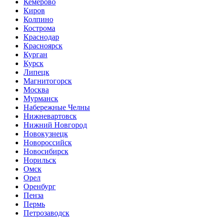
Кемерово
Киров
Колпино
Кострома
Краснодар
Красноярск
Курган
Курск
Липецк
Магнитогорск
Москва
Мурманск
Набережные Челны
Нижневартовск
Нижний Новгород
Новокузнецк
Новороссийск
Новосибирск
Норильск
Омск
Орел
Оренбург
Пенза
Пермь
Петрозаводск