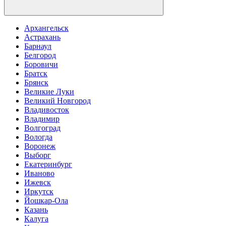
Архангельск
Астрахань
Барнаул
Белгород
Боровичи
Братск
Брянск
Великие Луки
Великий Новгород
Владивосток
Владимир
Волгоград
Вологда
Воронеж
Выборг
Екатеринбург
Иваново
Ижевск
Иркутск
Йошкар-Ола
Казань
Калуга