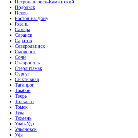
Петропавловск-Камчатский
Подольск
Псков
Ростов-на-Дону
Рязань
Самара
Саранск
Саратов
Северодвинск
Смоленск
Сочи
Ставрополь
Стерлитамак
Сургут
Сыктывкар
Таганрог
Тамбов
Тверь
Тольятти
Томск
Тула
Тюмень
Улан-Удэ
Ульяновск
Уфа