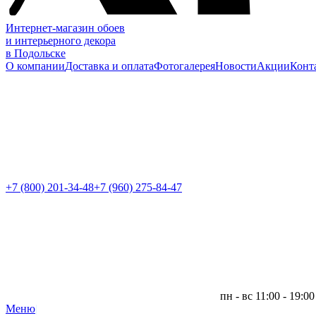
Интернет-магазин обоев
и интерьерного декора
в Подольске
О компании
Доставка и оплата
Фотогалерея
Новости
Акции
Конт
+7 (800)
201-34-48
+7 (960) 275-84-47
пн - вс 11:00 - 19:00
Меню
|