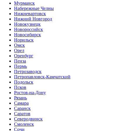
Мурманск
Набережные Челны
Нижневартовск
Нижний Новгород
Новокузнецк
Новороссийск
Новосибирск
Норильск
Омск
Орел
Оренбург
Пенза
Пермь
Петрозаводск
Петропавловск-Камчатский
Подольск
Псков
Ростов-на-Дону
Рязань
Самара
Саранск
Саратов
Северодвинск
Смоленск
Сочи