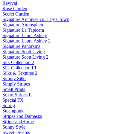
Revival
Rose Garden
Secret Garden
Signature Archives vol.1 by Crown
Signature Atmosphere
Signature La Tapicera
Signature Laura Ashley
Signature Laura Ashley 2
Signature Panorama
Signature Scott Living
Signature Scott Living 2
Silk Collection 2
Silk Collection III
Silks & Textures 2
Simply Silks
Simply Stripes
Small Prints
Smart Stripes II
Special FX
Spring
Steampunk
Stripes and Damasks
StripesandHome
Sunny Style
Sweet Dreams