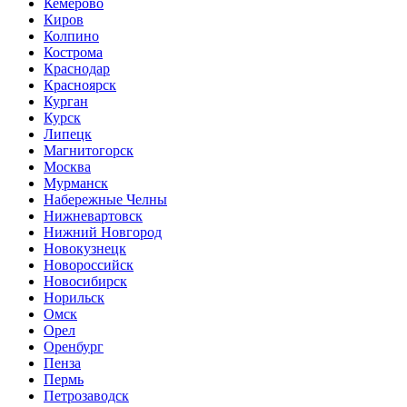
Кемерово
Киров
Колпино
Кострома
Краснодар
Красноярск
Курган
Курск
Липецк
Магнитогорск
Москва
Мурманск
Набережные Челны
Нижневартовск
Нижний Новгород
Новокузнецк
Новороссийск
Новосибирск
Норильск
Омск
Орел
Оренбург
Пенза
Пермь
Петрозаводск