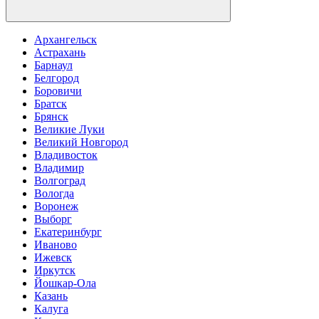
Архангельск
Астрахань
Барнаул
Белгород
Боровичи
Братск
Брянск
Великие Луки
Великий Новгород
Владивосток
Владимир
Волгоград
Вологда
Воронеж
Выборг
Екатеринбург
Иваново
Ижевск
Иркутск
Йошкар-Ола
Казань
Калуга