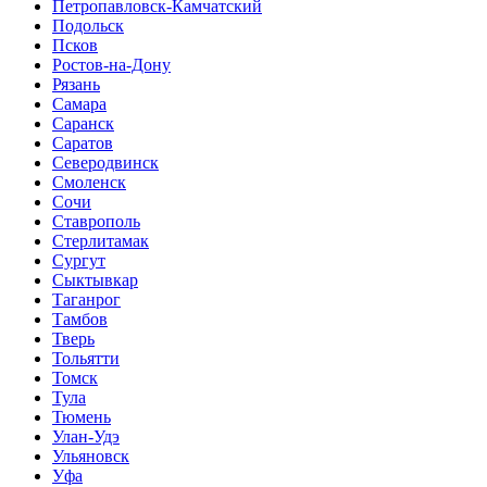
Петропавловск-Камчатский
Подольск
Псков
Ростов-на-Дону
Рязань
Самара
Саранск
Саратов
Северодвинск
Смоленск
Сочи
Ставрополь
Стерлитамак
Сургут
Сыктывкар
Таганрог
Тамбов
Тверь
Тольятти
Томск
Тула
Тюмень
Улан-Удэ
Ульяновск
Уфа