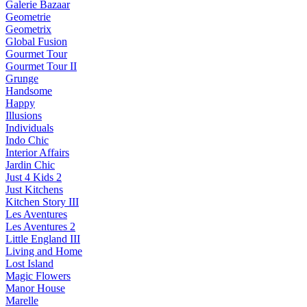
Galerie Bazaar
Geometrie
Geometrix
Global Fusion
Gourmet Tour
Gourmet Tour II
Grunge
Handsome
Happy
Illusions
Individuals
Indo Chic
Interior Affairs
Jardin Chic
Just 4 Kids 2
Just Kitchens
Kitchen Story III
Les Aventures
Les Aventures 2
Little England III
Living and Home
Lost Island
Magic Flowers
Manor House
Marelle