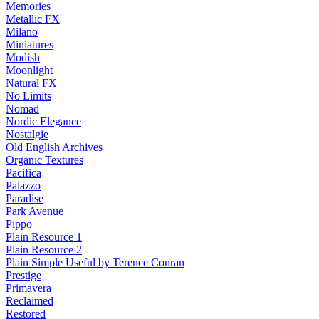
Memories
Metallic FX
Milano
Miniatures
Modish
Moonlight
Natural FX
No Limits
Nomad
Nordic Elegance
Nostalgie
Old English Archives
Organic Textures
Pacifica
Palazzo
Paradise
Park Avenue
Pippo
Plain Resource 1
Plain Resource 2
Plain Simple Useful by Terence Conran
Prestige
Primavera
Reclaimed
Restored