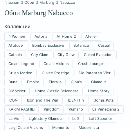
Главная
Обои
Marburg
Nabucco
Обои Marburg Nabucco
Коллекции:
4 Women
Astoria
At Home 2
Atelier
Attitude
Bombay Exclusive
Botanica
Casual
Catania
City Glam
City Glow
Colani Evolution
Colani Legend
Colani Visions
Crush Lounge
Crush Motion
Cuvee Prestige
Die Patenten Vier
Dune
Empire
Floralia
Gina's
Glamour
Glööckler
Home Classic Belvedere
Home Story
ICON
Icon and The Wall
IDENTITY
Jonas Kots
KARIM RASHID
Kingdom
Kumano
La Veneziana 2
La Vie
Lightstory Glamour
Loft
Loft Superior
Luigi Colani Visions
Memento
Modernista