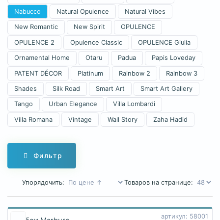
Nabucco
Natural Opulence
Natural Vibes
New Romantic
New Spirit
OPULENCE
OPULENCE 2
Opulence Classic
OPULENCE Giulia
Ornamental Home
Otaru
Padua
Papis Loveday
PATENT DÉCOR
Platinum
Rainbow 2
Rainbow 3
Shades
Silk Road
Smart Art
Smart Art Gallery
Tango
Urban Elegance
Villa Lombardi
Villa Romana
Vintage
Wall Story
Zaha Hadid
Фильтр
Упорядочить:
Товаров на странице:
артикул: 58001