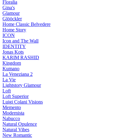
Floralia
Gina's
Glamour
Glööckler
Home Classic Belvedere
Home Story
ICON
Icon and The Wall
IDENTITY
Jonas Kots
KARIM RASHID
Kingdom
Kumano
La Veneziana 2
La Vie
Lightstory Glamour
Loft
Loft Superior
Luigi Colani Visions
Memento
Modernista
Nabucco
Natural Opulence
Natural Vibes
New Romantic