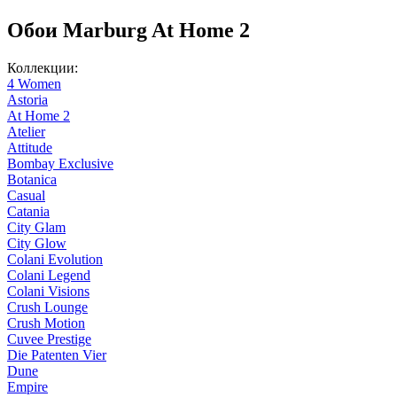
Обои Marburg At Home 2
Коллекции:
4 Women
Astoria
At Home 2
Atelier
Attitude
Bombay Exclusive
Botanica
Casual
Catania
City Glam
City Glow
Colani Evolution
Colani Legend
Colani Visions
Crush Lounge
Crush Motion
Cuvee Prestige
Die Patenten Vier
Dune
Empire