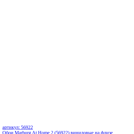
артикул: 56922
Обои Marburg At Home 2 (56922) виниловые на флизе