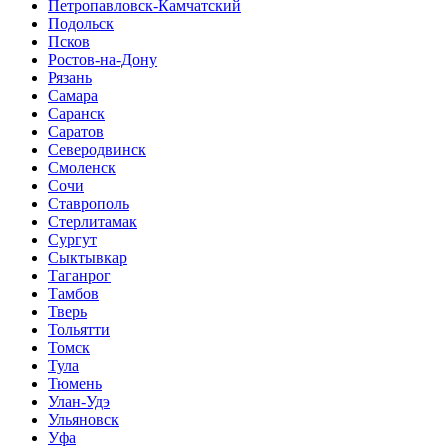
Петропавловск-Камчатский
Подольск
Псков
Ростов-на-Дону
Рязань
Самара
Саранск
Саратов
Северодвинск
Смоленск
Сочи
Ставрополь
Стерлитамак
Сургут
Сыктывкар
Таганрог
Тамбов
Тверь
Тольятти
Томск
Тула
Тюмень
Улан-Удэ
Ульяновск
Уфа