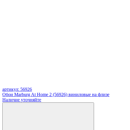
артикул: 56926
Обои Marburg At Home 2 (56926) виниловые на флизе
Наличие уточняйте