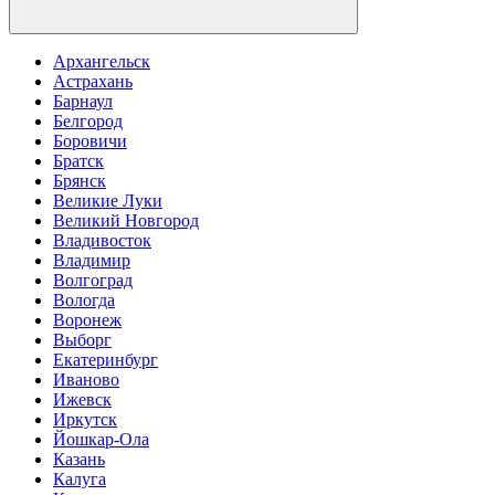
Архангельск
Астрахань
Барнаул
Белгород
Боровичи
Братск
Брянск
Великие Луки
Великий Новгород
Владивосток
Владимир
Волгоград
Вологда
Воронеж
Выборг
Екатеринбург
Иваново
Ижевск
Иркутск
Йошкар-Ола
Казань
Калуга