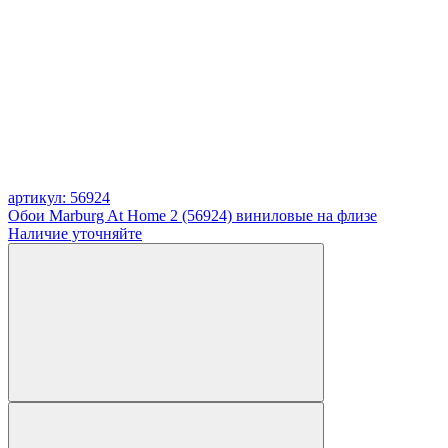
артикул: 56924
Обои Marburg At Home 2 (56924) виниловые на флизе
Наличие уточняйте