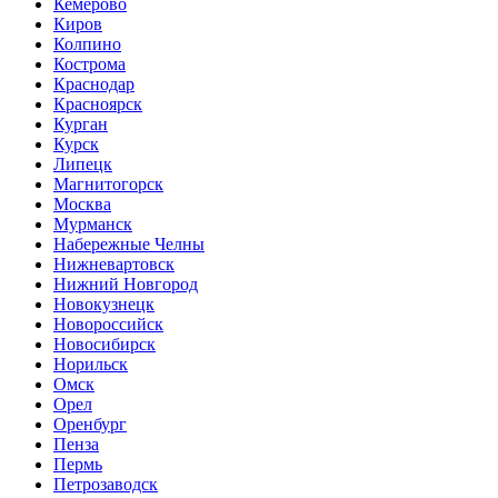
Кемерово
Киров
Колпино
Кострома
Краснодар
Красноярск
Курган
Курск
Липецк
Магнитогорск
Москва
Мурманск
Набережные Челны
Нижневартовск
Нижний Новгород
Новокузнецк
Новороссийск
Новосибирск
Норильск
Омск
Орел
Оренбург
Пенза
Пермь
Петрозаводск