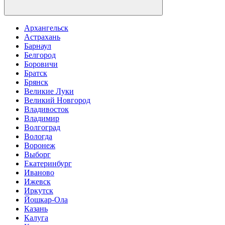
Архангельск
Астрахань
Барнаул
Белгород
Боровичи
Братск
Брянск
Великие Луки
Великий Новгород
Владивосток
Владимир
Волгоград
Вологда
Воронеж
Выборг
Екатеринбург
Иваново
Ижевск
Иркутск
Йошкар-Ола
Казань
Калуга