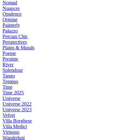
Nomad
Nuances
Opulence
Origine
Painterly
Palazzo
Percian Chic
Perspectives
Plains & Murals
Poeme
Prestige
River
Splendour
Tango
Tempus
Time
Time 2025
Universe
Universe 2022
Universe 2023
Velvet
Villa Borghese
Villa Medici
Virtuoso
Wanderlust