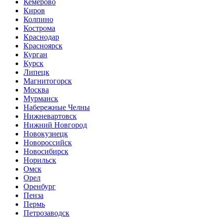
Кемерово
Киров
Колпино
Кострома
Краснодар
Красноярск
Курган
Курск
Липецк
Магнитогорск
Москва
Мурманск
Набережные Челны
Нижневартовск
Нижний Новгород
Новокузнецк
Новороссийск
Новосибирск
Норильск
Омск
Орел
Оренбург
Пенза
Пермь
Петрозаводск