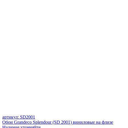
артикул: SD2001
Обои Grandeco Splendour (SD 2001) виниловые на флизе
Наличие уточняйте