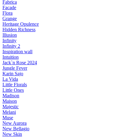
Fabrica
Facade
Flora
Grange
Heritage Opulence
Hidden Richness
Illusion
Infinity
Infinity 2
Inspiration wall
Intuition
Jack`n Rose 2024
Jungle Fever
Karin Sajo
La Vida
Little Florals
Little Ones
Madison
Maison
Majestic
Melani
Muse
New Aurora
New Bellagio
New Skin