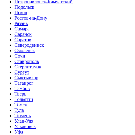
Петропавловск-Камчатский
Подольск
Псков
Ростов-на-Дону
Рязань
Самара
Саранск
Саратов
Северодвинск
Смоленск
Сочи
Ставрополь
Стерлитамак
Сургут
Сыктывкар
Таганрог
Тамбов
Тверь
Тольятти
Томск
Тула
Тюмень
Улан-Удэ
Ульяновск
Уфа