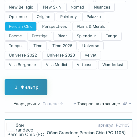
New Bellagio
New Skin
Nomad
Nuances
Opulence
Origine
Painterly
Palazzo
Percian Chic
Perspectives
Plains & Murals
Poeme
Prestige
River
Splendour
Tango
Tempus
Time
Time 2025
Universe
Universe 2022
Universe 2023
Velvet
Villa Borghese
Villa Medici
Virtuoso
Wanderlust
Фильтр
Упорядочить:
Товаров на странице:
артикул: PC1105
Обои Grandeco Percian Chic (PC 1105)