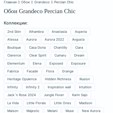
Главная
Обои
Grandeco
Percian Chic
Обои Grandeco Percian Chic
Коллекции:
2nd Skin
Alhambra
Anastasia
Asperia
Atessa
Aurora
Aurora 2022
Avgusta
Boutique
Casa Doria
Chantilly
Ciara
Clarence
Clear Spirit
Cumaru
Dream
Elementum
Elena
Exposed
Exposure
Fabrica
Facade
Flora
Grange
Heritage Opulence
Hidden Richness
Illusion
Infinity
Infinity 2
Inspiration wall
Intuition
Jack`n Rose 2024
Jungle Fever
Karin Sajo
La Vida
Little Florals
Little Ones
Madison
Maison
Majestic
Melani
Muse
New Aurora