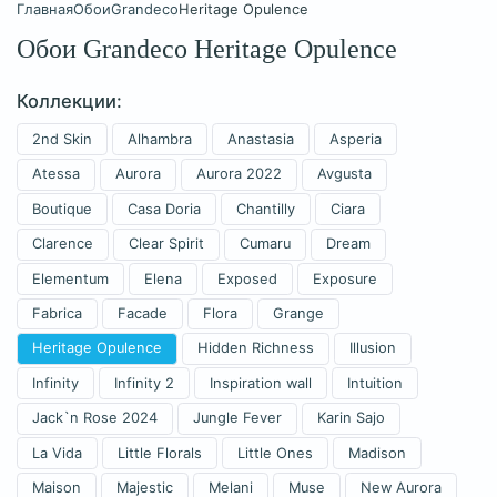
Главная
Обои
Grandeco
Heritage Opulence
Обои Grandeco Heritage Opulence
Коллекции:
2nd Skin
Alhambra
Anastasia
Asperia
Atessa
Aurora
Aurora 2022
Avgusta
Boutique
Casa Doria
Chantilly
Ciara
Clarence
Clear Spirit
Cumaru
Dream
Elementum
Elena
Exposed
Exposure
Fabrica
Facade
Flora
Grange
Heritage Opulence
Hidden Richness
Illusion
Infinity
Infinity 2
Inspiration wall
Intuition
Jack`n Rose 2024
Jungle Fever
Karin Sajo
La Vida
Little Florals
Little Ones
Madison
Maison
Majestic
Melani
Muse
New Aurora