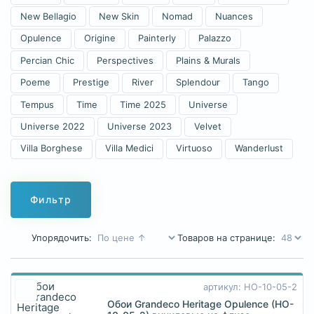
New Bellagio
New Skin
Nomad
Nuances
Opulence
Origine
Painterly
Palazzo
Percian Chic
Perspectives
Plains & Murals
Poeme
Prestige
River
Splendour
Tango
Tempus
Time
Time 2025
Universe
Universe 2022
Universe 2023
Velvet
Villa Borghese
Villa Medici
Virtuoso
Wanderlust
Фильтр
Упорядочить:
Товаров на странице:
артикул: HO-10-05-2
Обои Grandeco Heritage Opulence (HO-