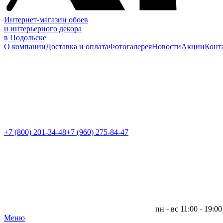
Интернет-магазин обоев
и интерьерного декора
в Подольске
О компании
Доставка и оплата
Фотогалерея
Новости
Акции
Конт
+7 (800)
201-34-48
+7 (960) 275-84-47
пн - вс 11:00 - 19:00
Меню
|