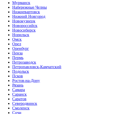
Мурманск
Набережные Челны
Нижневартовск
Нижний Новгород
Новокузнецк
Новороссийск
Новосибирск
Норильск
Омск
Орел
Оренбург
Пенза
Пермь
Петрозаводск
Петропавловск-Камчатский
Подольск
Псков
Ростов-на-Дону
Рязань
Самара
Саранск
Саратов
Северодвинск
Смоленск
Сочи