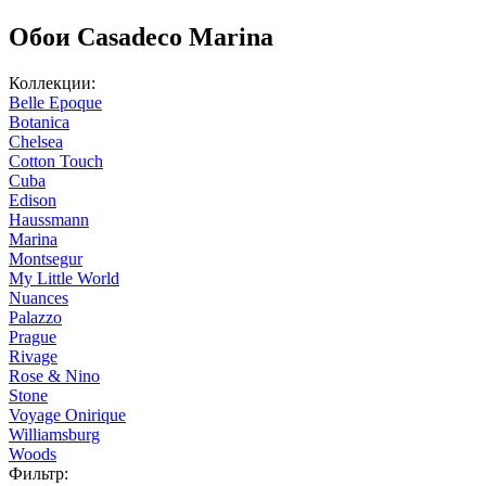
Обои Casadeco Marina
Коллекции:
Belle Epoque
Botanica
Chelsea
Cotton Touch
Cuba
Edison
Haussmann
Marina
Montsegur
My Little World
Nuances
Palazzo
Prague
Rivage
Rose & Nino
Stone
Voyage Onirique
Williamsburg
Woods
Фильтр: