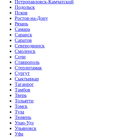
Петропавловск-Камчатский
Подольск
Псков
Ростов-на-Дону
Рязань
Самара
Саранск
Саратов
Северодвинск
Смоленск
Сочи
Ставрополь
Стерлитамак
Сургут
Сыктывкар
Таганрог
Тамбов
Тверь
Тольятти
Томск
Тула
Тюмень
Улан-Удэ
Ульяновск
Уфа