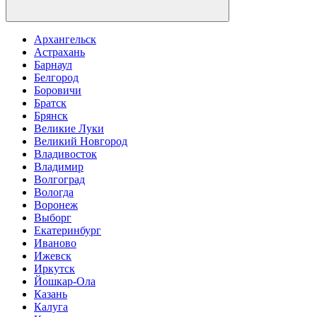
Архангельск
Астрахань
Барнаул
Белгород
Боровичи
Братск
Брянск
Великие Луки
Великий Новгород
Владивосток
Владимир
Волгоград
Вологда
Воронеж
Выборг
Екатеринбург
Иваново
Ижевск
Иркутск
Йошкар-Ола
Казань
Калуга