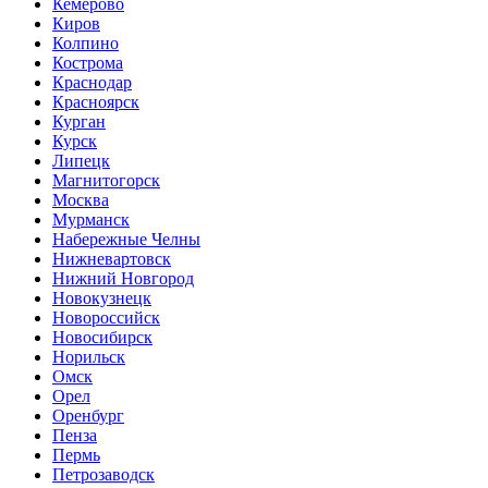
Кемерово
Киров
Колпино
Кострома
Краснодар
Красноярск
Курган
Курск
Липецк
Магнитогорск
Москва
Мурманск
Набережные Челны
Нижневартовск
Нижний Новгород
Новокузнецк
Новороссийск
Новосибирск
Норильск
Омск
Орел
Оренбург
Пенза
Пермь
Петрозаводск