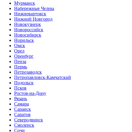
Мурманск
Набережные Челны
Нижневартовск
Нижний Новгород
Новокузнецк
Новороссийск
Новосибирск
Норильск
Омск
Орел
Оренбург
Пенза
Пермь
Петрозаводск
Петропавловск-Камчатский
Подольск
Псков
Ростов-на-Дону
Рязань
Самара
Саранск
Саратов
Северодвинск
Смоленск
Сочи