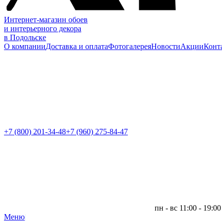
Интернет-магазин обоев
и интерьерного декора
в Подольске
О компании
Доставка и оплата
Фотогалерея
Новости
Акции
Конт
+7 (800)
201-34-48
+7 (960) 275-84-47
пн - вс 11:00 - 19:00
Меню
|