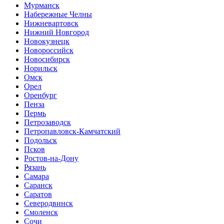
Мурманск
Набережные Челны
Нижневартовск
Нижний Новгород
Новокузнецк
Новороссийск
Новосибирск
Норильск
Омск
Орел
Оренбург
Пенза
Пермь
Петрозаводск
Петропавловск-Камчатский
Подольск
Псков
Ростов-на-Дону
Рязань
Самара
Саранск
Саратов
Северодвинск
Смоленск
Сочи