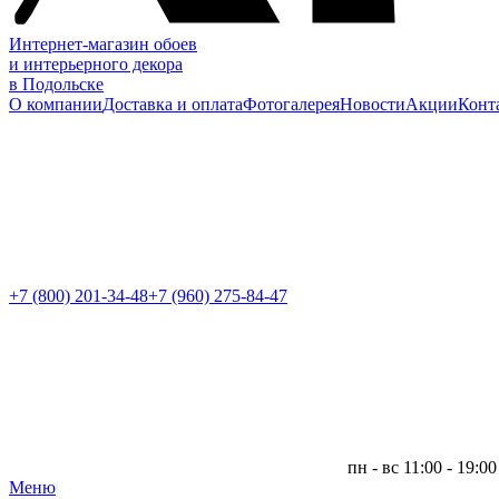
Интернет-магазин обоев
и интерьерного декора
в Подольске
О компании
Доставка и оплата
Фотогалерея
Новости
Акции
Конт
+7 (800)
201-34-48
+7 (960) 275-84-47
пн - вс 11:00 - 19:00
Меню
|