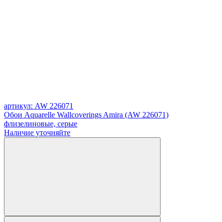
артикул: AW 226071
Обои Aquarelle Wallcoverings Amira (AW 226071)
флизелиновые, серые
Наличие уточняйте