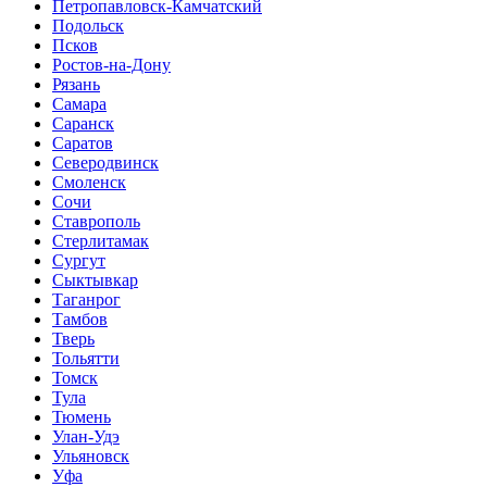
Петропавловск-Камчатский
Подольск
Псков
Ростов-на-Дону
Рязань
Самара
Саранск
Саратов
Северодвинск
Смоленск
Сочи
Ставрополь
Стерлитамак
Сургут
Сыктывкар
Таганрог
Тамбов
Тверь
Тольятти
Томск
Тула
Тюмень
Улан-Удэ
Ульяновск
Уфа