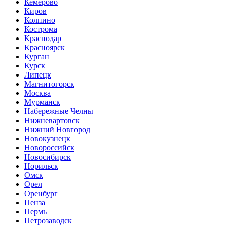
Кемерово
Киров
Колпино
Кострома
Краснодар
Красноярск
Курган
Курск
Липецк
Магнитогорск
Москва
Мурманск
Набережные Челны
Нижневартовск
Нижний Новгород
Новокузнецк
Новороссийск
Новосибирск
Норильск
Омск
Орел
Оренбург
Пенза
Пермь
Петрозаводск