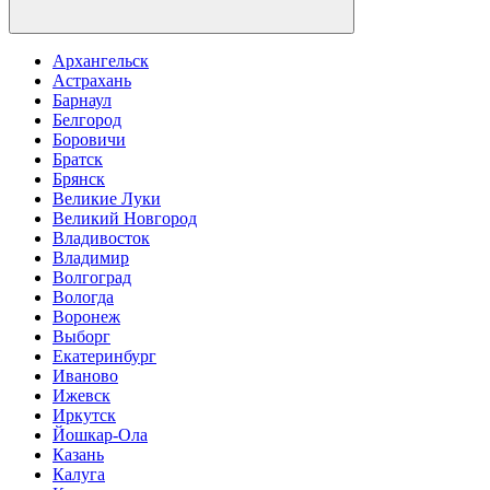
Архангельск
Астрахань
Барнаул
Белгород
Боровичи
Братск
Брянск
Великие Луки
Великий Новгород
Владивосток
Владимир
Волгоград
Вологда
Воронеж
Выборг
Екатеринбург
Иваново
Ижевск
Иркутск
Йошкар-Ола
Казань
Калуга