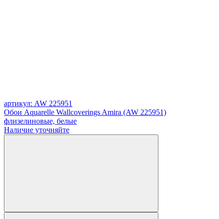
артикул: AW 225951
Обои Aquarelle Wallcoverings Amira (AW 225951)
флизелиновые, белые
Наличие уточняйте