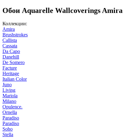
Обои Aquarelle Wallcoverings Amira
Коллекции:
Amira
Brushstrokes
Callista
Cassata
Da Capo
Danehill
De Somero
Facture
Heritage
Italian Color
Juno
Living
Mariola
Milano
Opulence.
Ornella
Paradiso
Paradiso
Soho
Stella