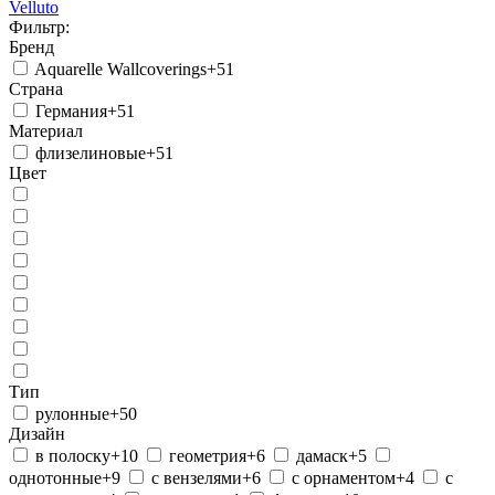
Velluto
Фильтр:
Бренд
Aquarelle Wallcoverings
+51
Страна
Германия
+51
Материал
флизелиновые
+51
Цвет
Тип
рулонные
+50
Дизайн
в полоску
+10
геометрия
+6
дамаск
+5
однотонные
+9
с вензелями
+6
с орнаментом
+4
с